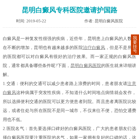
昆明白癜风专科医院邀请护国路
时间: 2019-05-22
作者: 昆明白癜风医院
我
白癜风是一种复发性很强的疾病，近些年，昆明患上白癜风的人数却
要
挂
在不断的增加，昆明也有越来越多的医院
治疗白癜风
，但是不是所有
号
的医院都可以对白癜风有很好的治疗效果。而一家正规的白癜风医
院，通常都具备哪些条件呢?下面，
昆明白癜风医院
的医生就来详细讲
解。
1.交通：便利的交通可以减少患者路上浪费的时间，患者朋友请
注意
白癜风
这种病属于突发性疾病，不知道什么时间地点病情就会发作，
所以选择便利交通的医院可以更方便患者到院。而且患者离医院比较
远，或者住处与所在医院不是同一城市，不仅来往不便，恐怕交通费
用也不低。
2.医院名气：首先要选择口碑好的白癜风医院，广大的患者朋友们选
择白癜风医院要注重医院的名气，如果一家拥有良好的口碑的话，这