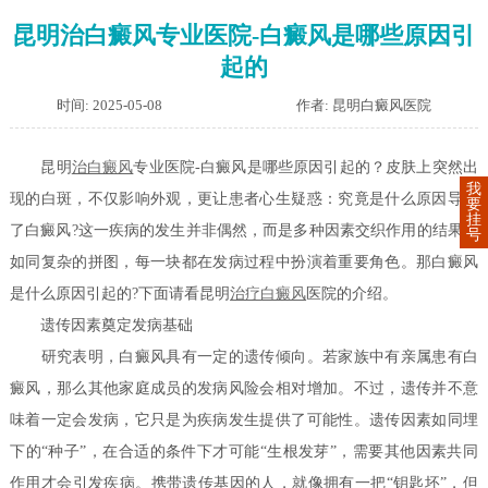
昆明治白癜风专业医院-白癜风是哪些原因引
起的
时间: 2025-05-08
作者: 昆明白癜风医院
昆明
治白癜风
专业医院-白癜风是哪些原因引起的？皮肤上突然出
我
现的白斑，不仅影响外观，更让患者心生疑惑：究竟是什么原因导致
要
挂
了白癜风?这一疾病的发生并非偶然，而是多种因素交织作用的结果，
号
如同复杂的拼图，每一块都在发病过程中扮演着重要角色。那白癜风
是什么原因引起的?下面请看昆明
治疗白癜风
医院的介绍。
遗传因素奠定发病基础
研究表明，白癜风具有一定的遗传倾向。若家族中有亲属患有白
癜风，那么其他家庭成员的发病风险会相对增加。不过，遗传并不意
味着一定会发病，它只是为疾病发生提供了可能性。遗传因素如同埋
下的“种子”，在合适的条件下才可能“生根发芽”，需要其他因素共同
作用才会引发疾病。携带遗传基因的人，就像拥有一把“钥匙坯”，但