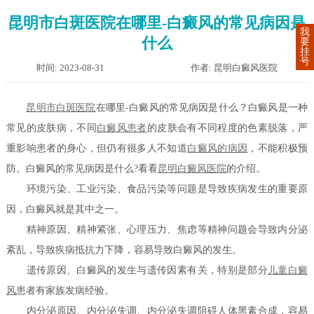
昆明市白斑医院在哪里-白癜风的常见病因是
我
什么
要
挂
号
时间: 2023-08-31
作者: 昆明白癜风医院
昆明市白斑医院
在哪里-白癜风的常见病因是什么？白癜风是一种
常见的皮肤病，不同
白癜风患者
的皮肤会有不同程度的色素脱落，严
重影响患者的身心，但仍有很多人不知道
白癜风的病因
，不能积极预
防。白癜风的常见病因是什么?看看
昆明白癜风医院
的介绍。
环境污染、工业污染、食品污染等问题是导致疾病发生的重要原
因，白癜风就是其中之一。
精神原因、精神紧张、心理压力、焦虑等精神问题会导致内分泌
紊乱，导致疾病抵抗力下降，容易导致白癜风的发生。
遗传原因、白癜风的发生与遗传因素有关，特别是部分
儿童白癜
风
患者有家族发病经验。
内分泌原因、内分泌失调、内分泌失调阻碍人体黑素合成，容易