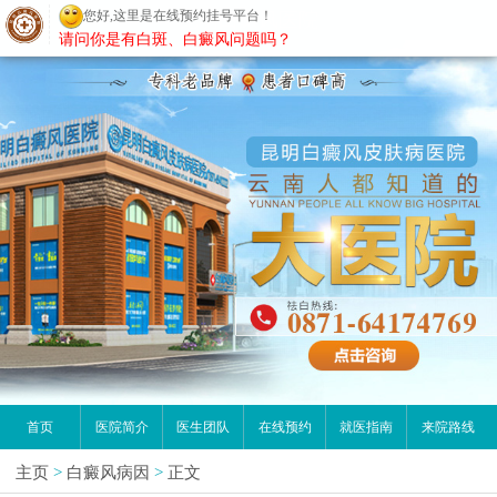
您好,这里是在线预约挂号平台！
昆明白癜风医院
请问你是有白斑、白癜风问题吗？
首页
医院简介
医生团队
在线预约
就医指南
来院路线
主页
>
白癜风病因
>
正文