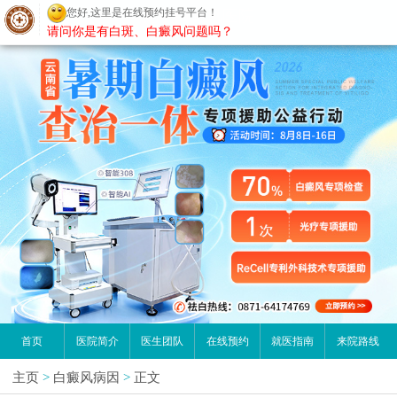
您好,这里是在线预约挂号平台！
昆明白癜风医院
请问你是有白斑、白癜风问题吗？
首页
医院简介
医生团队
在线预约
就医指南
来院路线
主页
>
白癜风病因
>
正文