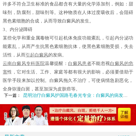
许多不符合卫生标准的食品都含有大量的化学添加剂，例如：甜
味剂，防腐剂，甜味剂等。这种物质在人体过度吸收后，会阻碍
黑色素细胞的合成，从而导致白癜风的发生。
3、内分泌障碍
某些化学和重金属毒物可引起机体免疫功能紊乱，引起内分泌功
能紊乱，从而产生抗黑色素细胞抗体，使黑色素细胞受损，失去
活性，从而
引起白癜风
的发病。
云南白癜风专科医院
温馨提醒：
白癜风患者
不能忽视
白癜风的危
害
性，它对生活、工作、家庭等都有很大的影响，必须要借助于
医学手段来加以控制。白癜风拖久不治疗，可使病情急剧恶化，
全身弥漫白斑，甚至加深为皮肤癌等。
昆明治疗白癜风护国路毛春光专业：白癜风的病发都是哪些原因
下一篇：