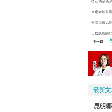
己在药店买
当也会加重
云南白癜风
日摆脱疾病
下一篇：
最新文
昆明哪