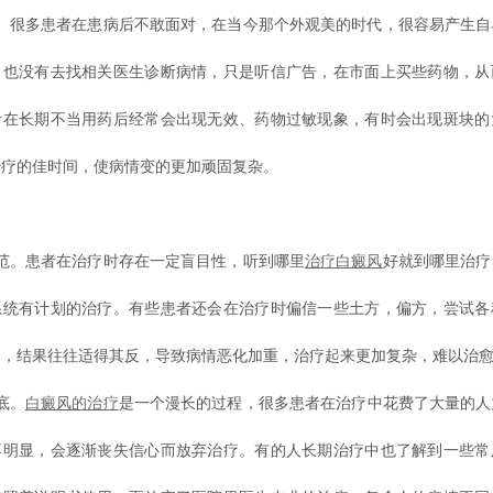
物。很多患者在患病后不敢面对，在当今那个外观美的时代，很容易产生自
，也没有去找相关医生诊断病情，只是听信广告，在市面上买些药物，从
者在长期不当用药后经常会出现无效、药物过敏现象，有时会出现斑块的
治疗的佳时间，使病情变的更加顽固复杂。
规范。患者在治疗时存在一定盲目性，听到哪里
治疗白癜风
好就到哪里治疗
系统有计划的治疗。有些患者还会在治疗时偏信一些土方，偏方，尝试各
导，结果往往适得其反，导致病情恶化加重，治疗起来更加复杂，难以治
底。
白癜风的治疗
是一个漫长的过程，很多患者在治疗中花费了大量的人
不明显，会逐渐丧失信心而放弃治疗。有的人长期治疗中也了解到一些常