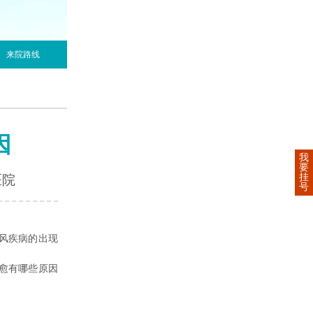
来院路线
因
我
要
挂
医院
号
风疾病的出现
愈有哪些原因