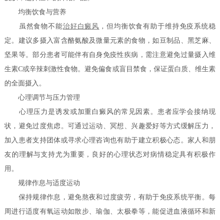
均衡饮食与营养
虽然食物不能
治好白癜风
，但均衡饮食有助于维持免疫系统稳
定。建议多摄入富含酪氨酸及微量元素的食物，如豆制品、黑芝麻、
坚果等。部分患者可能伴有自身免疫性疾病，需注意避免过量摄入维
生素C或辛辣刺激性食物。避免偏食或盲目禁食，保证蛋白质、维生素
的全面摄入。
心理调节与压力管理
心理压力是诱发或加重白癜风的常见因素。患者应学会接纳现
状，避免过度焦虑。可通过运动、冥想、兴趣爱好等方式缓解压力，
加入患者支持团体或寻求心理咨询也有助于建立积极心态。家人和朋
友的理解与支持尤为重要，良好的心理状态对病情稳定具有积极作
用。
规律作息与适度运动
保持规律作息，避免熬夜和过度疲劳，有助于免疫系统平衡。每
周进行适度有氧运动如散步、瑜伽、太极拳等，能促进血液循环和新