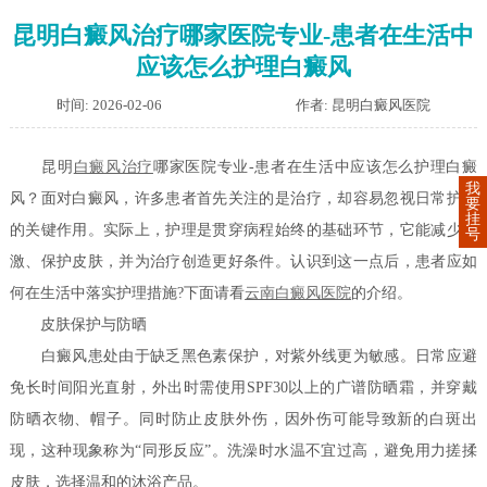
昆明白癜风治疗哪家医院专业-患者在生活中
应该怎么护理白癜风
时间: 2026-02-06
作者: 昆明白癜风医院
昆明
白癜风治疗
哪家医院专业-患者在生活中应该怎么护理白癜
我
风？面对白癜风，许多患者首先关注的是治疗，却容易忽视日常护理
要
挂
的关键作用。实际上，护理是贯穿病程始终的基础环节，它能减少刺
号
激、保护皮肤，并为治疗创造更好条件。认识到这一点后，患者应如
何在生活中落实护理措施?下面请看
云南白癜风医院
的介绍。
皮肤保护与防晒
白癜风患处由于缺乏黑色素保护，对紫外线更为敏感。日常应避
免长时间阳光直射，外出时需使用SPF30以上的广谱防晒霜，并穿戴
防晒衣物、帽子。同时防止皮肤外伤，因外伤可能导致新的白斑出
现，这种现象称为“同形反应”。洗澡时水温不宜过高，避免用力搓揉
皮肤，选择温和的沐浴产品。