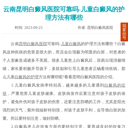
云南昆明白癜风医院可靠吗-儿童白癜风的护
理方法有哪些
我
时间: 2023-09-23
作者: 昆明白癜风医院
要
挂
号
云南
昆明白癜风医院
可靠吗-
儿童白癜风
的护理方法有哪些？白癜
风这种疾病的危害是很大的，而且会出现极为明显的白斑，对患者的
个人形象造成诸多不美观。很多儿童患上白癜风后，容易出现消极情
绪，家长要积极开导孩子，多鼓励和引导儿童患者正确看待疾病。那
么儿童
白癜风的护理
方法有哪些呢?看看昆明白癜风医院的介绍。
1.儿童白癜风发病率特别高，越来越多的儿童遇到
白癜风的症
状
，严重危害儿童皮肤健康。皮肤病发作后要注意对孩子皮肤的保
护，避免外伤对孩子皮肤的伤害，还要注意防晒的工作，尤其是阳光
强烈的天气，紫外线辐射特别强，对孩子皮肤不利，会导致白斑的加
重。所以要特别注意，做好防晒。
2.白癜风患儿在饮食方面也要特别注意。要养成良好的饮食习