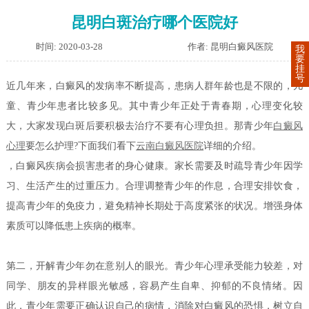
昆明白斑治疗哪个医院好
时间: 2020-03-28
作者: 昆明白癜风医院
我
要
挂
号
近几年来，白癜风的发病率不断提高，患病人群年龄也是不限的，儿
童、青少年患者比较多见。其中青少年正处于青春期，心理变化较
大，大家发现白斑后要积极去治疗不要有心理负担。那青少年
白癜风
心理
要怎么护理?下面我们看下
云南白癜风医院
详细的介绍。
，白癜风疾病会损害患者的身心健康。家长需要及时疏导青少年因学
习、生活产生的过重压力。合理调整青少年的作息，合理安排饮食，
提高青少年的免疫力，避免精神长期处于高度紧张的状况。增强身体
素质可以降低患上疾病的概率。
第二，开解青少年勿在意别人的眼光。青少年心理承受能力较差，对
同学、朋友的异样眼光敏感，容易产生自卑、抑郁的不良情绪。因
此，青少年需要正确认识自己的病情，消除对白癜风的恐惧，树立自